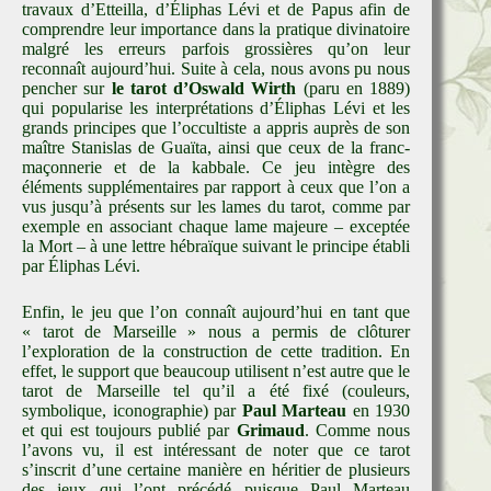
travaux d’Etteilla, d’Éliphas Lévi et de Papus afin de
comprendre leur importance dans la pratique divinatoire
malgré les erreurs parfois grossières qu’on leur
reconnaît aujourd’hui. Suite à cela, nous avons pu nous
pencher sur
le tarot d’Oswald Wirth
(paru en 1889)
qui popularise les interprétations d’Éliphas Lévi et les
grands principes que l’occultiste a appris auprès de son
maître Stanislas de Guaïta, ainsi que ceux de la franc-
maçonnerie et de la kabbale. Ce jeu intègre des
éléments supplémentaires par rapport à ceux que l’on a
vus jusqu’à présents sur les lames du tarot, comme par
exemple en associant chaque lame majeure – exceptée
la Mort – à une lettre hébraïque suivant le principe établi
par Éliphas Lévi.
Enfin, le jeu que l’on connaît aujourd’hui en tant que
« tarot de Marseille » nous a permis de clôturer
l’exploration de la construction de cette tradition. En
effet, le support que beaucoup utilisent n’est autre que le
tarot de Marseille tel qu’il a été fixé (couleurs,
symbolique, iconographie) par
Paul Marteau
en 1930
et qui est toujours publié par
Grimaud
. Comme nous
l’avons vu, il est intéressant de noter que ce tarot
s’inscrit d’une certaine manière en héritier de plusieurs
des jeux qui l’ont précédé puisque Paul Marteau