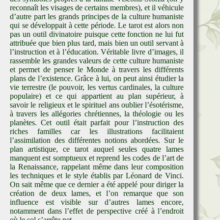
reconnaît les visages de certains membres), et il véhicule
d’autre part les grands principes de la culture humaniste
qui se développait à cette période. Le tarot est alors non
pas un outil divinatoire puisque cette fonction ne lui fut
attribuée que bien plus tard, mais bien un outil servant à
l’instruction et à l’éducation. Véritable livre d’images, il
rassemble les grandes valeurs de cette culture humaniste
et permet de penser le Monde à travers les différents
plans de l’existence. Grâce à lui, on peut ainsi étudier la
vie terrestre (le pouvoir, les vertus cardinales, la culture
populaire) et ce qui appartient au plan supérieur, à
savoir le religieux et le spirituel ans oublier l’ésotérisme,
à travers les allégories chrétiennes, la théologie ou les
planètes. Cet outil était parfait pour l’instruction des
riches familles car les illustrations facilitaient
l’assimilation des différentes notions abordées. Sur le
plan artistique, ce tarot auquel seules quatre lames
manquent est somptueux et reprend les codes de l’art de
la Renaissance, rappelant même dans leur composition
les techniques et le style établis par Léonard de Vinci.
On sait même que ce dernier a été appelé pour diriger la
création de deux lames, et l’on remarque que son
influence est visible sur d’autres lames encore,
notamment dans l’effet de perspective créé à l’endroit
où le sol s’arrête net.