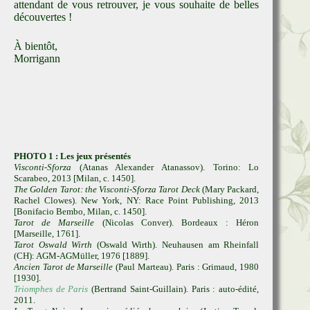
attendant de vous retrouver, je vous souhaite de belles
découvertes !
À bientôt,
Morrigann
PHOTO 1 : Les jeux présentés
Visconti-Sforza
(Atanas Alexander Atanassov). Torino: Lo
Scarabeo, 2013 [Milan, c. 1450].
The Golden Tarot: the Visconti-Sforza Tarot Deck
(Mary Packard,
Rachel Clowes). New York, NY: Race Point Publishing, 2013
[Bonifacio Bembo, Milan, c. 1450].
Tarot de Marseille
(Nicolas Conver). Bordeaux : Héron
[Marseille, 1761].
Tarot Oswald Wirth
(Oswald Wirth). Neuhausen am Rheinfall
(CH): AGM-AGMüller, 1976 [1889].
Ancien Tarot de Marseille
(Paul Marteau). Paris : Grimaud, 1980
[1930].
Triomphes de Paris
(Bertrand Saint-Guillain). Paris : auto-édité,
2011.