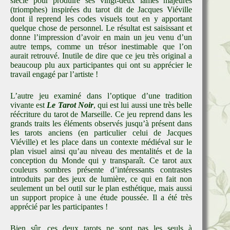
siècle pour produire ses vingt-deux lames majeures
(triomphes) inspirées du tarot dit de Jacques Viéville
dont il reprend les codes visuels tout en y apportant
quelque chose de personnel. Le résultat est saisissant et
donne l’impression d’avoir en main un jeu venu d’un
autre temps, comme un trésor inestimable que l’on
aurait retrouvé. Inutile de dire que ce jeu très original a
beaucoup plu aux participantes qui ont su apprécier le
travail engagé par l’artiste !
L’autre jeu examiné dans l’optique d’une tradition
vivante est
Le Tarot Noir
, qui est lui aussi une très belle
réécriture du tarot de Marseille. Ce jeu reprend dans les
grands traits les éléments observés jusqu’à présent dans
les tarots anciens (en particulier celui de Jacques
Viéville) et les place dans un contexte médiéval sur le
plan visuel ainsi qu’au niveau des mentalités et de la
conception du Monde qui y transparaît. Ce tarot aux
couleurs sombres présente d’intéressants contrastes
introduits par des jeux de lumière, ce qui en fait non
seulement un bel outil sur le plan esthétique, mais aussi
un support propice à une étude poussée. Il a été très
apprécié par les participantes !
Bien sûr, ces deux tarots ne sont pas les seuls à