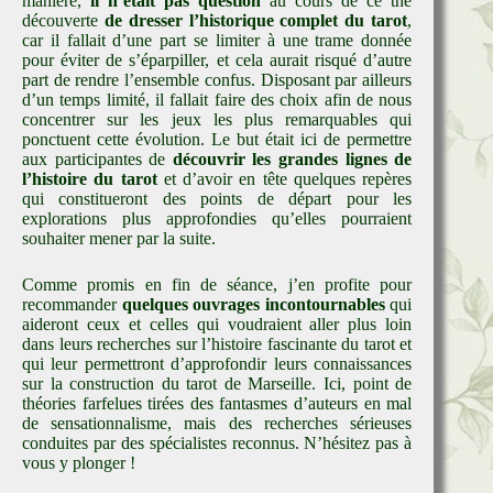
manière,
il n’était pas question
au cours de ce thé
découverte
de dresser l’historique complet du tarot
,
car il fallait d’une part se limiter à une trame donnée
pour éviter de s’éparpiller, et cela aurait risqué d’autre
part de rendre l’ensemble confus. Disposant par ailleurs
d’un temps limité, il fallait faire des choix afin de nous
concentrer sur les jeux les plus remarquables qui
ponctuent cette évolution. Le but était ici de permettre
aux participantes de
découvrir les grandes lignes de
l’histoire du tarot
et d’avoir en tête quelques repères
qui constitueront des points de départ pour les
explorations plus approfondies qu’elles pourraient
souhaiter mener par la suite.
Comme promis en fin de séance, j’en profite pour
recommander
quelques ouvrages incontournables
qui
aideront ceux et celles qui voudraient aller plus loin
dans leurs recherches sur l’histoire fascinante du tarot et
qui leur permettront d’approfondir leurs connaissances
sur la construction du tarot de Marseille. Ici, point de
théories farfelues tirées des fantasmes d’auteurs en mal
de sensationnalisme, mais des recherches sérieuses
conduites par des spécialistes reconnus. N’hésitez pas à
vous y plonger !