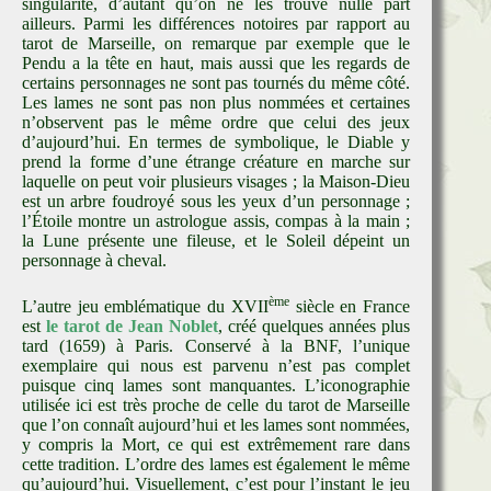
singularité, d’autant qu’on ne les trouve nulle part
ailleurs. Parmi les différences notoires par rapport au
tarot de Marseille, on remarque par exemple que le
Pendu a la tête en haut, mais aussi que les regards de
certains personnages ne sont pas tournés du même côté.
Les lames ne sont pas non plus nommées et certaines
n’observent pas le même ordre que celui des jeux
d’aujourd’hui. En termes de symbolique, le Diable y
prend la forme d’une étrange créature en marche sur
laquelle on peut voir plusieurs visages ; la Maison-Dieu
est un arbre foudroyé sous les yeux d’un personnage ;
l’Étoile montre un astrologue assis, compas à la main ;
la Lune présente une fileuse, et le Soleil dépeint un
personnage à cheval.
ème
L’autre jeu emblématique du XVII
siècle en France
est
le tarot de Jean Noblet
, créé quelques années plus
tard (1659) à Paris. Conservé à la BNF, l’unique
exemplaire qui nous est parvenu n’est pas complet
puisque cinq lames sont manquantes. L’iconographie
utilisée ici est très proche de celle du tarot de Marseille
que l’on connaît aujourd’hui et les lames sont nommées,
y compris la Mort, ce qui est extrêmement rare dans
cette tradition. L’ordre des lames est également le même
qu’aujourd’hui. Visuellement, c’est pour l’instant le jeu