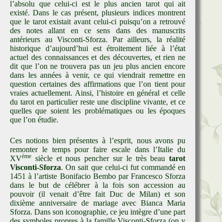
l’absolu que celui-ci est le plus ancien tarot qui ait
existé. Dans le cas présent, plusieurs indices montrent
que le tarot existait avant celui-ci puisqu’on a retrouvé
des notes allant en ce sens dans des manuscrits
antérieurs au Visconti-Sforza. Par ailleurs, la réalité
historique d’aujourd’hui est étroitement liée à l’état
actuel des connaissances et des découvertes, et rien ne
dit que l’on ne trouvera pas un jeu plus ancien encore
dans les années à venir, ce qui viendrait remettre en
question certaines des affirmations que l’on tient pour
vraies actuellement. Ainsi, l’histoire en général et celle
du tarot en particulier reste une discipline vivante, et ce
quelles que soient les problématiques ou les époques
que l’on étudie.
Ces notions bien présentes à l’esprit, nous avons pu
remonter le temps pour faire escale dans l’Italie du
ème
XV
siècle et nous pencher sur le très beau
tarot
Visconti-Sforza
. On sait que celui-ci fut commandé en
1451 à l’artiste Bonifacio Bembo par Francesco Sforza
dans le but de célébrer à la fois son accession au
pouvoir (il venait d’être fait Duc de Milan) et son
dixième anniversaire de mariage avec Bianca Maria
Sforza. Dans son iconographie, ce jeu intègre d’une part
des symboles propres à la famille Visconti-Sforza (on y