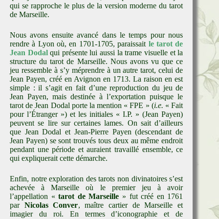
qui se rapproche le plus de la version moderne du tarot
de Marseille.
Nous avons ensuite avancé dans le temps pour nous
rendre à Lyon où, en 1701-1705, paraissait
le tarot de
Jean Dodal
qui présente lui aussi la trame visuelle et la
structure du tarot de Marseille. Nous avons vu que ce
jeu ressemble à s’y méprendre à un autre tarot, celui de
Jean Payen, créé en Avignon en 1713. La raison en est
simple : il s’agit en fait d’une reproduction du jeu de
Jean Payen, mais destinée à l’exportation puisque le
tarot de Jean Dodal porte la mention « FPE » (
i.e.
« Fait
pour l’Étranger ») et les initiales « I.P. » (Jean Payen)
peuvent se lire sur certaines lames. On sait d’ailleurs
que Jean Dodal et Jean-Pierre Payen (descendant de
Jean Payen) se sont trouvés tous deux au même endroit
pendant une période et auraient travaillé ensemble, ce
qui expliquerait cette démarche.
Enfin, notre exploration des tarots non divinatoires s’est
achevée à Marseille où le premier jeu à avoir
l’appellation «
tarot de Marseille
» fut créé en 1761
par
Nicolas Conver
, maître cartier de Marseille et
imagier du roi. En termes d’iconographie et de