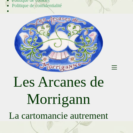
Politique de cookies
Politique de confidentialité
Passer
au
contenu
Les Arcanes de
Morrigann
La cartomancie autrement