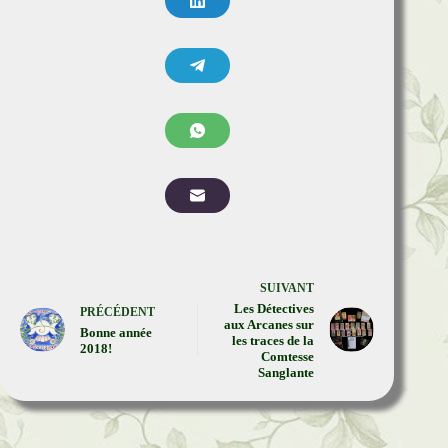
SUIVANT
Les Détectives
PRÉCÉDENT
aux Arcanes sur
Bonne année
les traces de la
2018!
Comtesse
Sanglante