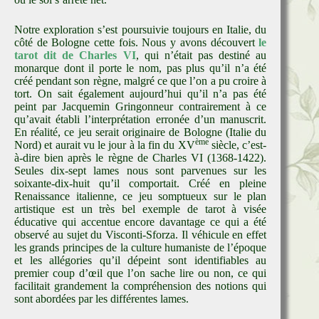
Notre exploration s’est poursuivie toujours en Italie, du
côté de Bologne cette fois. Nous y avons découvert
le
tarot dit de Charles VI
, qui n’était pas destiné au
monarque dont il porte le nom, pas plus qu’il n’a été
créé pendant son règne, malgré ce que l’on a pu croire à
tort. On sait également aujourd’hui qu’il n’a pas été
peint par Jacquemin Gringonneur contrairement à ce
qu’avait établi l’interprétation erronée d’un manuscrit.
En réalité, ce jeu serait originaire de Bologne (Italie du
ème
Nord) et aurait vu le jour à la fin du XV
siècle, c’est-
à-dire bien après le règne de Charles VI (1368-1422).
Seules dix-sept lames nous sont parvenues sur les
soixante-dix-huit qu’il comportait. Créé en pleine
Renaissance italienne, ce jeu somptueux sur le plan
artistique est un très bel exemple de tarot à visée
éducative qui accentue encore davantage ce qui a été
observé au sujet du Visconti-Sforza. Il véhicule en effet
les grands principes de la culture humaniste de l’époque
et les allégories qu’il dépeint sont identifiables au
premier coup d’œil que l’on sache lire ou non, ce qui
facilitait grandement la compréhension des notions qui
sont abordées par les différentes lames.