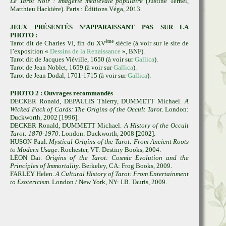
Le Tarot Noir : Imagerie médiévale populaire
(Justine Ternel,
Matthieu Hackière). Paris : Éditions Véga, 2013.
JEUX PRÉSENTÉS N’APPARAISSANT PAS SUR LA
PHOTO :
ème
Tarot dit de Charles VI, fin du XV
siècle (à voir sur le site de
l’exposition «
Dessins de la Renaissance
», BNF).
Tarot dit de Jacques Viéville, 1650 (à voir sur
Gallica
).
Tarot de Jean Noblet, 1659 (à voir sur
Gallica
).
Tarot de Jean Dodal, 1701-1715 (à voir sur
Gallica
).
PHOTO 2 : Ouvrages recommandés
DECKER Ronald, DEPAULIS Thierry, DUMMETT Michael.
A
Wicked Pack of Cards: The Origins of the Occult Tarot
. London:
Duckworth, 2002 [1996].
DECKER Ronald, DUMMETT Michael.
A History of the Occult
Tarot: 1870-1970
. London: Duckworth, 2008 [2002].
HUSON Paul.
Mystical Origins of the Tarot: From Ancient Roots
to Modern Usage
. Rochester, VT: Destiny Books, 2004.
LÉON Dai.
Origins of the Tarot: Cosmic Evolution and the
Principles of Immortality
. Berkeley, CA: Frog Books, 2009.
FARLEY Helen.
A Cultural History of Tarot: From Entertainment
to Esotericism
. London / New York, NY: I.B. Tauris, 2009.